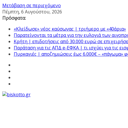
Μετάβαση σε περιεχόμενο
Πέμπτη, 6 Αυγούστου, 2026
Πρόσφατα:
«Κλείδωσε» νέος καύσωνας | τριήμερο με «40άρια»
Παρατείνονται τα μέτρα για την ευλογιά των αιγοπ
Κρήτη | επιδοτήσεις από 30.000 ευρώ σε επιχειρήσε
Παράταση για τις ΑΠΔ e-ΕΦΚΑ | τι ισχύει για τις ει
Πυρκαγιές | αποζημιώσεις έως 6.000€ – «πάγωμα» 