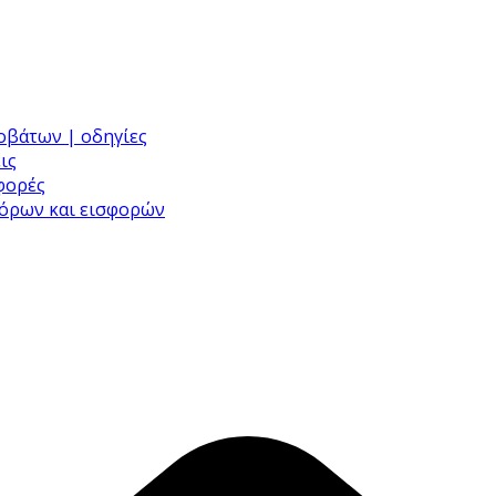
ροβάτων | οδηγίες
ις
σφορές
φόρων και εισφορών