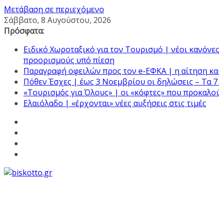
Μετάβαση σε περιεχόμενο
Σάββατο, 8 Αυγούστου, 2026
Πρόσφατα:
Ειδικό Χωροταξικό για τον Τουρισμό | νέοι κανόνες 
προορισμούς υπό πίεση
Παραγραφή οφειλών προς τον e-ΕΦΚΑ | η αίτηση και
Πόθεν Έσχες | έως 3 Νοεμβρίου οι δηλώσεις – Τα 7
«Τουρισμός για Όλους» | οι «κόφτες» που προκαλο
Ελαιόλαδο | «έρχονται» νέες αυξήσεις στις τιμές