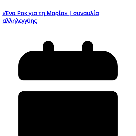
«Ένα Ροκ για τη Μαρία» | συναυλία
αλληλεγγύης