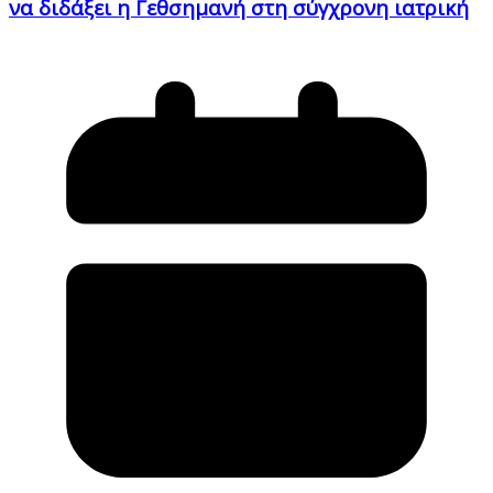
να διδάξει η Γεθσημανή στη σύγχρονη ιατρική