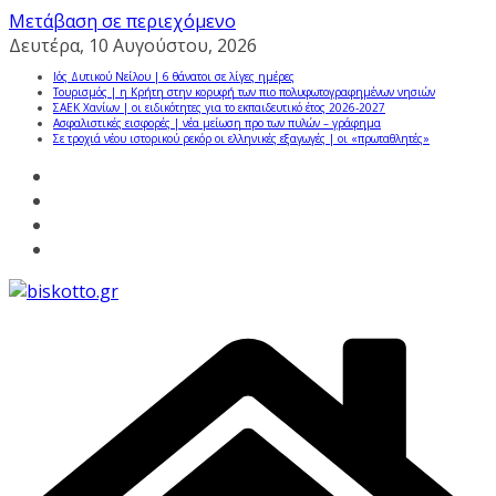
Μετάβαση σε περιεχόμενο
Δευτέρα, 10 Αυγούστου, 2026
Ιός Δυτικού Νείλου | 6 θάνατοι σε λίγες ημέρες
Τουρισμός | η Κρήτη στην κορυφή των πιο πολυφωτογραφημένων νησιών
ΣΑΕΚ Χανίων | οι ειδικότητες για το εκπαιδευτικό έτος 2026-2027
Ασφαλιστικές εισφορές | νέα μείωση προ των πυλών – γράφημα
Σε τροχιά νέου ιστορικού ρεκόρ οι ελληνικές εξαγωγές | οι «πρωταθλητές»