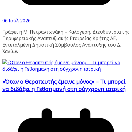
06 Ιούλ 2026
Γράφει η Μ. Πετραντωνάκη – Καλογερή, Διευθύντρια της
Περιφερειακής Αναπτυξιακής Εταιρείας Κρήτης ΑΕ,
Εντεταλμένη Δημοτική Σύμβουλος Ανάπτυξης του Δ.
Χανίων
«Όταν ο Θεραπευτής έμεινε μόνος» – Τι μπορεί
να διδάξει η Γεθσημανή στη σύγχρονη ιατρική