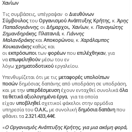
Χανίων
Τις συμβάσεις, υπέγραψαν ο
Διευθύνων
Σύμβουλος
του
Οργανισμού Ανάπτυξης Κρήτης
, κ.
Άρης
Παπαδογιάννης
, οι
Δήμαρχοι, Χανίων
, κ.
Παναγιώτης
Σημανδηράκης
,
Πλατανιά
, κ.
Γιάννης
Μαλανδράκης
και
Αποκορώνου
, κ.
Χαράλαμπος
Κουκιανάκης
καθώς και
οι
εκπρόσωποι
των
φορέων
που
επιλέχθηκαν
, για
να
επωφεληθούν
μέσω του εν
λόγω
χρηματοδοτικού
εργαλείου.
Υπενθυμίζεται ότι με τις
μεταφορές υπολοίπων
ποσών
δημόσιας δαπάνης από υποδράση σε υποδράση,
και με την
υπερδέσμευση
έχουν ενταχθεί συνολικά
όλα
τα θετικά αξιολογημένα έργα
, για τα οποία
είχαν
υποβληθεί
σχετικοί φάκελοι στην αρμόδια
υπηρεσία του
Ο.Α.Κ.,
με συνολική
δημόσια δαπάνη
που
φθάνει τα
2.321.433,44€
.
«
Ο Οργανισμός Ανάπτυξης Κρήτης, για μια ακόμη φορά,