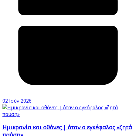
02 Ιούν 2026
Ημικρανία και οθόνες | όταν ο εγκέφαλος «ζητά
παύση»