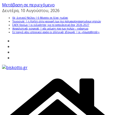
Μετάβαση σε περιεχόμενο
Δευτέρα, 10 Αυγούστου, 2026
Ιός Δυτικού Νείλου | 6 θάνατοι σε λίγες ημέρες
Τουρισμός | η Κρήτη στην κορυφή των πιο πολυφωτογραφημένων νησιών
ΣΑΕΚ Χανίων | οι ειδικότητες για το εκπαιδευτικό έτος 2026-2027
Ασφαλιστικές εισφορές | νέα μείωση προ των πυλών – γράφημα
Σε τροχιά νέου ιστορικού ρεκόρ οι ελληνικές εξαγωγές | οι «πρωταθλητές»