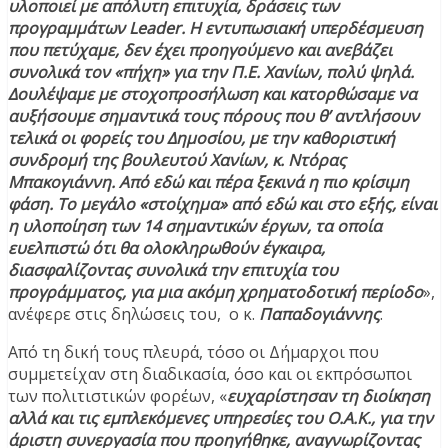
υλοποιεί με απόλυτη επιτυχία, δράσεις των
προγραμμάτων Leader. Η εντυπωσιακή υπερδέσμευση
που πετύχαμε, δεν έχει προηγούμενο και ανεβάζει
συνολικά τον «πήχη» για την Π.Ε. Χανίων, πολύ ψηλά.
Δουλέψαμε με στοχοπροσήλωση και κατορθώσαμε να
αυξήσουμε σημαντικά τους πόρους που θ’ αντλήσουν
τελικά οι φορείς του Δημοσίου, με την καθοριστική
συνδρομή της βουλευτού Χανίων, κ. Ντόρας
Μπακογιάννη. Από εδώ και πέρα ξεκινά η πιο κρίσιμη
φάση. Το μεγάλο «στοίχημα» από εδώ και στο εξής, είναι
η υλοποίηση των 14 σημαντικών έργων, τα οποία
ευελπιστώ ότι θα ολοκληρωθούν έγκαιρα,
διασφαλίζοντας συνολικά την επιτυχία του
προγράμματος, για μια ακόμη χρηματοδοτική περίοδο
»,
ανέφερε στις δηλώσεις του, ο κ.
Παπαδογιάννης
.
Από τη δική τους πλευρά, τόσο οι Δήμαρχοι που
συμμετείχαν στη διαδικασία, όσο και οι εκπρόσωποι
των πολιτιστικών φορέων, «
ευχαρίστησαν τη διοίκηση
αλλά και τις εμπλεκόμενες υπηρεσίες του Ο.Α.Κ., για την
άριστη συνεργασία που προηγήθηκε, αναγνωρίζοντας