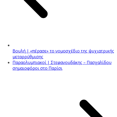
Βουλή | «πέρασε» το νομοσχέδιο της ψυχιατρικής
μεταρρύθμισης
Παραολυμπιακοί | Στεφανουδάκης – Πασχαλίδου
σημαιοφόροι στο Παρίσι