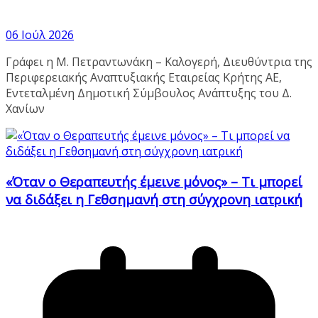
06 Ιούλ 2026
Γράφει η Μ. Πετραντωνάκη – Καλογερή, Διευθύντρια της
Περιφερειακής Αναπτυξιακής Εταιρείας Κρήτης ΑΕ,
Εντεταλμένη Δημοτική Σύμβουλος Ανάπτυξης του Δ.
Χανίων
«Όταν ο Θεραπευτής έμεινε μόνος» – Τι μπορεί
να διδάξει η Γεθσημανή στη σύγχρονη ιατρική