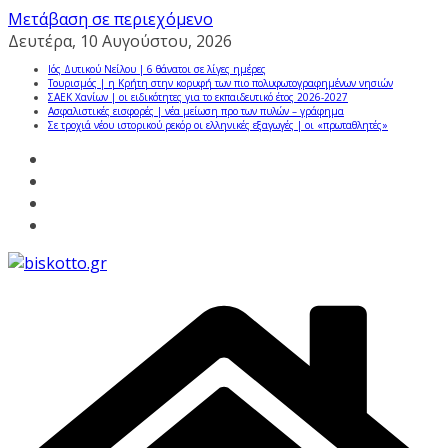
Μετάβαση σε περιεχόμενο
Δευτέρα, 10 Αυγούστου, 2026
Ιός Δυτικού Νείλου | 6 θάνατοι σε λίγες ημέρες
Τουρισμός | η Κρήτη στην κορυφή των πιο πολυφωτογραφημένων νησιών
ΣΑΕΚ Χανίων | οι ειδικότητες για το εκπαιδευτικό έτος 2026-2027
Ασφαλιστικές εισφορές | νέα μείωση προ των πυλών – γράφημα
Σε τροχιά νέου ιστορικού ρεκόρ οι ελληνικές εξαγωγές | οι «πρωταθλητές»