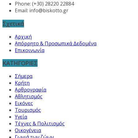
Phone: (+30) 28220 22884
Email:
info@biskotto.gr
Σχετικά
Αρχική
Απόρρητο & Προσωπικά Δεδομένα
Επικοινωνία
ΚΑΤΗΓΟΡΙΕΣ
Σήμερα
Κρήτη
Αρθρογραφία
Αθλητισμός
Εικόνες
Τουρισμός
Υγεία
Τέχνες & Πολιτισμός
Οικογένεια
Γωνιά των ζώων