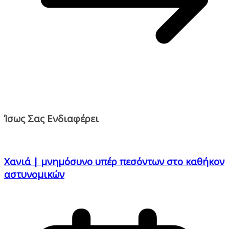
Ίσως Σας Ενδιαφέρει
Χανιά | μνημόσυνο υπέρ πεσόντων στο καθήκον
αστυνομικών