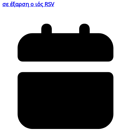
σε έξαρση ο ιός RSV