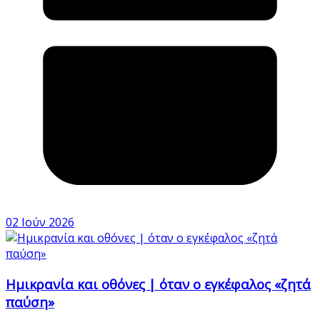
02 Ιούν 2026
Ημικρανία και οθόνες | όταν ο εγκέφαλος «ζητά
παύση»