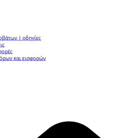
ροβάτων | οδηγίες
ις
σφορές
φόρων και εισφορών