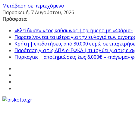
Μετάβαση σε περιεχόμενο
Παρασκευή, 7 Αυγούστου, 2026
Πρόσφατα:
«Κλείδωσε» νέος καύσωνας | τριήμερο με «40άρια»
Παρατείνονται τα μέτρα για την ευλογιά των αιγοπ
Κρήτη | επιδοτήσεις από 30.000 ευρώ σε επιχειρήσε
Παράταση για τις ΑΠΔ e-ΕΦΚΑ | τι ισχύει για τις ει
Πυρκαγιές | αποζημιώσεις έως 6.000€ – «πάγωμα» 