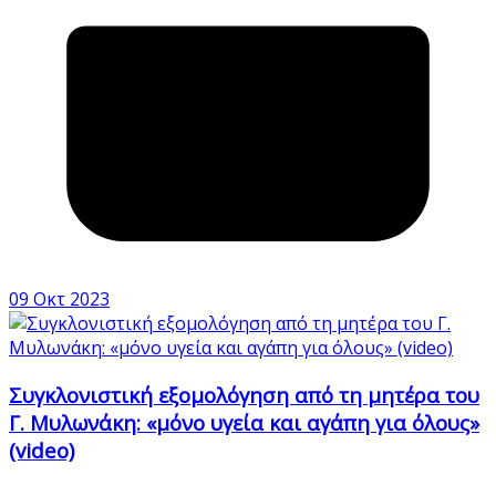
09 Οκτ 2023
Συγκλονιστική εξομολόγηση από τη μητέρα του
Γ. Μυλωνάκη: «μόνο υγεία και αγάπη για όλους»
(video)