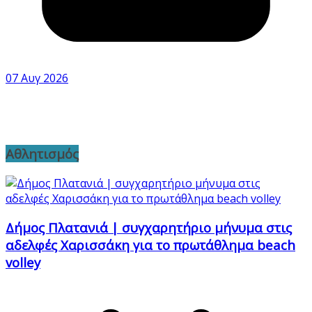
07 Αυγ 2026
Αθλητισμός
Δήμος Πλατανιά | συγχαρητήριο μήνυμα στις
αδελφές Χαρισσάκη για το πρωτάθλημα beach
volley