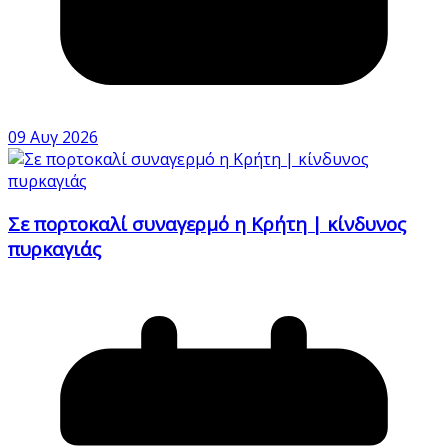
09 Αυγ 2026
Σε πορτοκαλί συναγερμό η Κρήτη | κίνδυνος
πυρκαγιάς