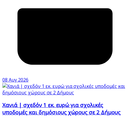
08 Αυγ 2026
Χανιά | σχεδόν 1 εκ. ευρώ για σχολικές
υποδομές και δημόσιους χώρους σε 2 Δήμους