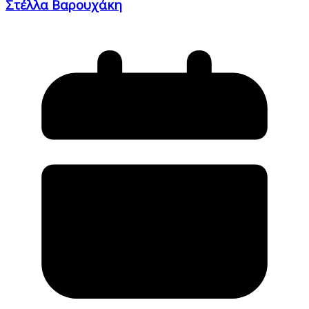
Στ΄έλλα Βαρουχάκη