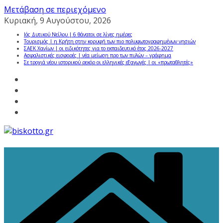
Μετάβαση σε περιεχόμενο
Κυριακή, 9 Αυγούστου, 2026
Ιός Δυτικού Νείλου | 6 θάνατοι σε λίγες ημέρες
Τουρισμός | η Κρήτη στην κορυφή των πιο πολυφωτογραφημένων νησιών
ΣΑΕΚ Χανίων | οι ειδικότητες για το εκπαιδευτικό έτος 2026-2027
Ασφαλιστικές εισφορές | νέα μείωση προ των πυλών – γράφημα
Σε τροχιά νέου ιστορικού ρεκόρ οι ελληνικές εξαγωγές | οι «πρωταθλητές»