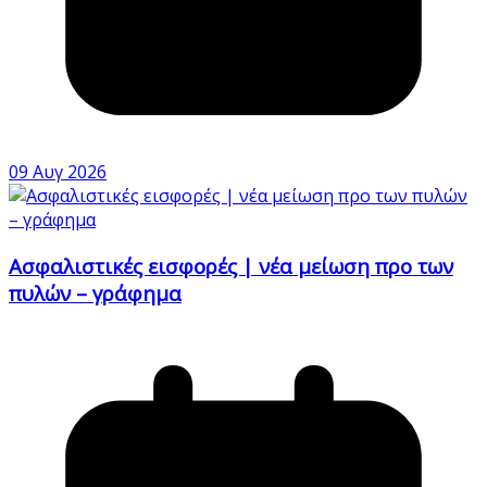
09 Αυγ 2026
Ασφαλιστικές εισφορές | νέα μείωση προ των
πυλών – γράφημα