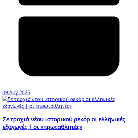
09 Αυγ 2026
Σε τροχιά νέου ιστορικού ρεκόρ οι ελληνικές
εξαγωγές | οι «πρωταθλητές»