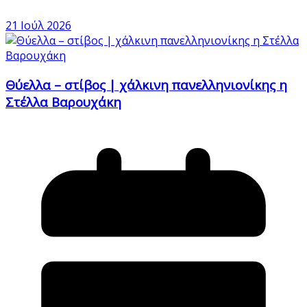
21 Ιούλ 2026
Θύελλα – στίβος | χάλκινη πανελληνιονίκης η
Στέλλα Βαρουχάκη