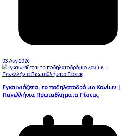
03 Αυγ 2026
Εγκαινιάζεται το ποδηλατοδρόμιο Χανίων |
Πανελλήνια Πρωταθλήματα Πίστας