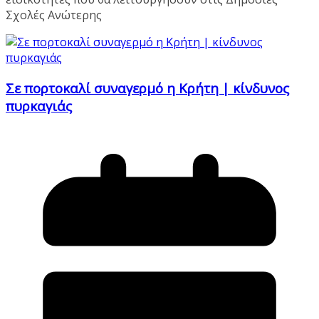
Σχολές Ανώτερης
Σε πορτοκαλί συναγερμό η Κρήτη | κίνδυνος
πυρκαγιάς